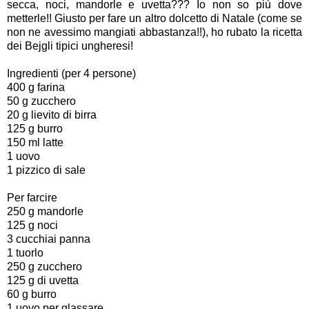
secca, noci, mandorle e uvetta??? Io non so più dove
metterle!! Giusto per fare un altro dolcetto di Natale (come se
non ne avessimo mangiati abbastanza!!), ho rubato la ricetta
dei Bejgli tipici ungheresi!
Ingredienti (per 4 persone)
400 g farina
50 g zucchero
20 g lievito di birra
125 g burro
150 ml latte
1 uovo
1 pizzico di sale
Per farcire
250 g mandorle
125 g noci
3 cucchiai panna
1 tuorlo
250 g zucchero
125 g di uvetta
60 g burro
1 uovo per glassare