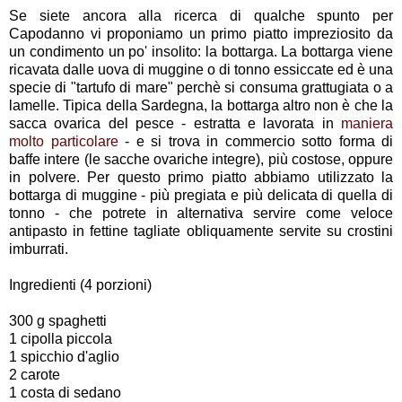
Se siete ancora alla ricerca di qualche spunto per
Capodanno vi proponiamo un primo piatto impreziosito da
un condimento un po' insolito: la bottarga. La bottarga viene
ricavata dalle uova di muggine o di tonno essiccate ed è una
specie di "tartufo di mare" perchè si consuma grattugiata o a
lamelle. Tipica della Sardegna, la bottarga altro non è che la
sacca ovarica del pesce - estratta e lavorata in
maniera
molto particolare
- e si trova in commercio sotto forma di
baffe intere (le sacche ovariche integre), più costose, oppure
in polvere. Per questo primo piatto abbiamo utilizzato la
bottarga di muggine - più pregiata e più delicata di quella di
tonno - che potrete in alternativa servire come veloce
antipasto in fettine tagliate obliquamente servite su crostini
imburrati.
Ingredienti (4 porzioni)
300 g spaghetti
1 cipolla piccola
1 spicchio d'aglio
2 carote
1 costa di sedano