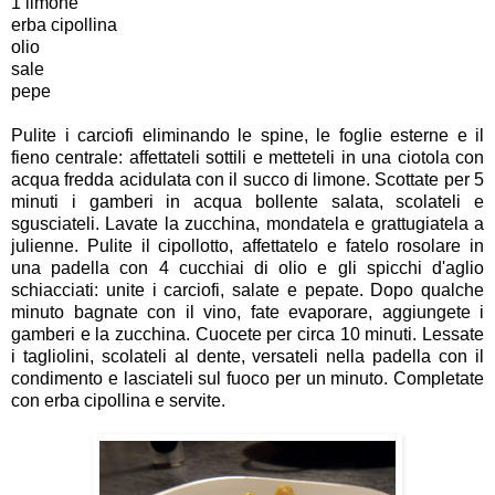
1 limone
erba cipollina
olio
sale
pepe
Pulite i carciofi eliminando le spine, le foglie esterne e il
fieno centrale: affettateli sottili e metteteli in una ciotola con
acqua fredda acidulata con il succo di limone. Scottate per 5
minuti i gamberi in acqua bollente salata, scolateli e
sgusciateli. Lavate la zucchina, mondatela e grattugiatela a
julienne. Pulite il cipollotto, affettatelo e fatelo rosolare in
una padella con 4 cucchiai di olio e gli spicchi d'aglio
schiacciati: unite i carciofi, salate e pepate. Dopo qualche
minuto bagnate con il vino, fate evaporare, aggiungete i
gamberi e la zucchina. Cuocete per circa 10 minuti. Lessate
i tagliolini, scolateli al dente, versateli nella padella con il
condimento e lasciateli sul fuoco per un minuto. Completate
con erba cipollina e servite.